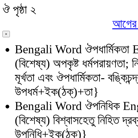
ঔ
পৃষ্ঠা ২
আগের প
×
Bengali Word
ঔপধার্মিকতা
E
(বিশেষ্য) অপকৃষ্ট ধর্মপরায়ণতা; 
মূর্খতা এবং ঔপধার্মিকতা- বঙ্কিচন
উপধর্ম+ইক(ঠক্)+তা}
Bengali Word
ঔপনিধিক
Eng
(বিশেষ্য) বিশ্বাসহেতু নিহিত দ্
উপনিধি+ইক(ঠক্)}