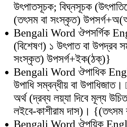
উৎপাতসূচক; বিঘ্নসূচক (উৎপাতিক
(তৎসম বা সংস্কৃত) উপসর্গ+অ(
Bengali Word
ঔপসর্গিক
Eng
(বিশেষণ) ১ উৎপাত বা উপদ্রব সম
সংস্কৃত) উপসর্গ+ইক(ঠক্)}
Bengali Word
ঔপাধিক
Engl
উপাধি সম্বন্ধীয় বা উপাধিজাত। □
অর্থ (দ্রব্য লয়্যা দিবে মূল্য উ
লইবে-কাশীরাম দাস)। {(তৎসম ব
Bengali Word
ঔপয়িক
Engl