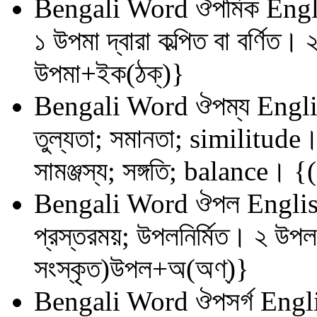
Bengali Word
ঔপমিক
Engl
১ উপমা দ্বারা কল্পিত বা বর্ণিত
উপমা+ইক(ঠক্)}
Bengali Word
ঔপম্য
Engli
তুল্যতা; সমানতা; similitude।
সামঞ্জস্য; সঙ্গতি; balance। 
Bengali Word
ঔপল
Englis
প্রস্তরময়; উপলনির্মিত। ২ ‍উপ
সংস্কৃত)উপল+অ(অণ্)}
Bengali Word
ঔপসর্গ
Engli