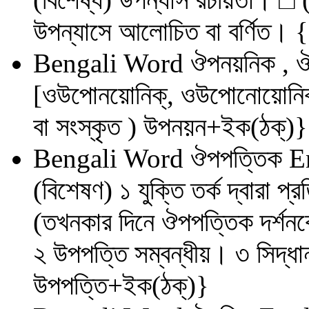
উপন্যাসে আলোচিত বা বর্ণিত। 
Bengali Word
ঔপনয়নিক , 
[ওউপোনয়োনিক্, ওউপোনোয়োনিক্
বা সংস্কৃত ) উপনয়ন+ইক(ঠক্)}
Bengali Word
ঔপপত্তিক
E
(বিশেষণ) ১ যুক্তি তর্ক দ্বারা প্র
(তখনকার দিনে ঔপপত্তিক দর্শন
২ উপপত্তি সম্বন্ধীয়। ৩ সিদ্ধা
উপপত্তি+ইক(ঠক্)}