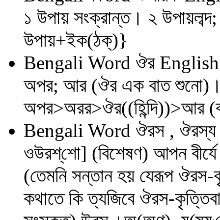
১ উপায় সংক্রান্ত। ২ উপায়লব্দ
উপায়+ইক(ঠক্)}
Bengali Word
ঔর
English
অপর; আর (ঔর এক বাত শুনো)। 
অপর>অরর>ঔর((হিন্দি))>আর (ব
Bengali Word
ঔরস , ঔরস্য
ওউরশ্‌শো] (বিশেষণ) আপন বীর্যে স্
(তেমনি সন্তান হয় যেরূপ ঔরস-কৃ
কথাতে কি ত্যজিবে ঔরস-কৃত্তিবা