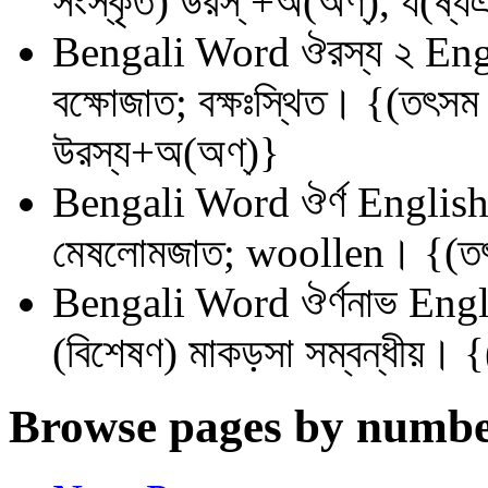
সংস্কৃত) উরস্ +অ(অণ্), য(ষ্য
Bengali Word
ঔরস্য ২
Eng
বক্ষোজাত; বক্ষঃস্থিত। {(তৎসম
উরস্য+অ(অণ্)}
Bengali Word
ঔর্ণ
English
মেষলোমজাত; woollen। {(তৎসম
Bengali Word
ঔর্ণনাভ
Engl
(বিশেষণ) মাকড়সা সম্বন্ধীয়। {
Browse pages by numbe